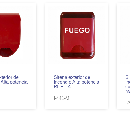
xterior de
Sirena exterior de
Si
 Alta potencia
Incendio Alta potencia
In
..
REF: I-4...
c
mA
I-441-M
I-