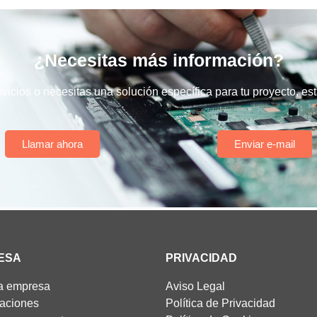
¿Necesitas más información?
vicios o necesitas una solución específica para tu proyecto, e
Llamar ahora
Enviar e-mail
ESA
PRIVACIDAD
a empresa
Aviso Legal
caciones
Política de Privacidad