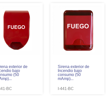
rena exterior de
Sirena exterior de
cendio bajo
Incendio bajo
onsumo (50
consumo (50
mp)...
mAmp)...
341-BC
I-441-BC