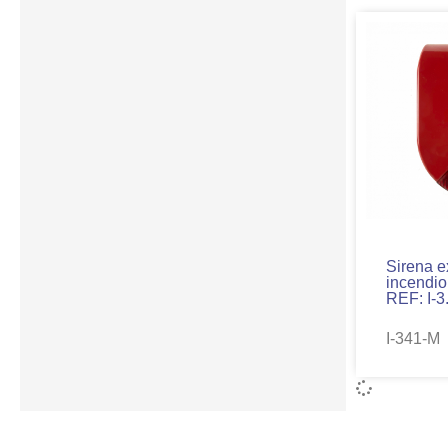
Sirena e
incendio
REF: I-3.
I-341-M