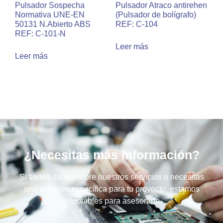
Pulsador Sospecha
Pulsador Atraco antirehen
Normativa UNE-EN
(Pulsador de bolígrafo)
50131 N.Abierto ABS
REF: C-104
REF: C-101-N
Leer más
Leer más
¿Necesitas más información?
Si tienes dudas sobre nuestros servicios o necesitas
una solución específica para tu proyecto, estamos
disponibles para asesorarte.