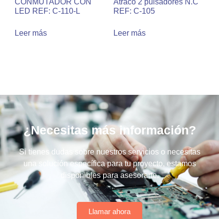
CONMUTADOR CON
Atraco 2 pulsadores N.C
LED REF: C-110-L
REF: C-105
Leer más
Leer más
¿Necesitas más información?
Si tienes dudas sobre nuestros servicios o necesitas
una solución específica para tu proyecto, estamos
disponibles para asesorarte.
Llamar ahora