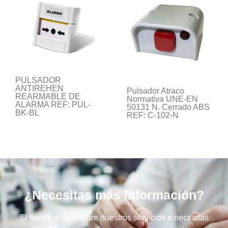
PULSADOR
ANTIREHEN
Pulsador Atraco
REARMABLE DE
Normativa UNE-EN
ALARMA REF: PUL-
50131 N. Cerrado ABS
BK-BL
REF: C-102-N
¿Necesitas más información?
Si tienes dudas sobre nuestros servicios o necesitas