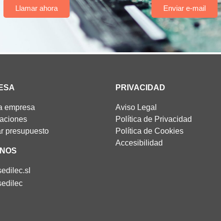
Llamar ahora
Enviar e-mail
ESA
PRIVACIDAD
a empresa
Aviso Legal
caciones
Política de Privacidad
ar presupuesto
Política de Cookies
Accesibilidad
ENOS
edilec.sl
edilec