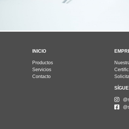
INICIO
EMPR
Productos
Nuestr
Servicios
Certifi
Contacto
Solicit
SÍGU
@s
@s